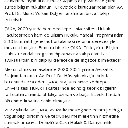
alanlarında ayrıntılı çalışmalar yapmış olup yandal eğitimi
süreci bilişim hukukunun Türkiye’deki kurucularından olan Av.
Prof. Dr. Murat Volkan Dülger tarafından bizzat takip
edilmiştir.
ÇAKA, 2020 yılında hem Yeditepe Üniversitesi Hukuk
Fakültesi’nden hem de Bilişim Hukuku Yandal Programı’ndan
3.30 kümülatif genel not ortalaması ile onur derecesiyle
mezun olmuştur. Bununla birlikte ÇAKA, Türkiye’de Bilişim
Hukuku Yandal Programı diplomasına sahip olan ilk
avukatlardan biri olup iyi derecede de İngilizce bilmektedir.
Mezun olmasının akabinde 2020-2021 yılında Avukatlık
Stajının tamamını Av. Prof. Dr. Hüseyin Altaş’ın hukuk
bürosunda icra eden ÇAKA, staj süresince Yeditepe
Üniversitesi Hukuk Fakültesi’nde edindiği teorik bilgilerin
tatbikatını alanında oldukça uzman ve başarılı avukatlardan
öğrenme fırsatına sahip olmuştur.
2022 yılında ise ÇAKA, avukatlık mesleğinde edinmiş olduğu
yoğun bilgi birikimini ve tecrübeyi memleketinin hizmetine
sunmak amacıyla Denizli’de Çaka Hukuk & Danışmanlık